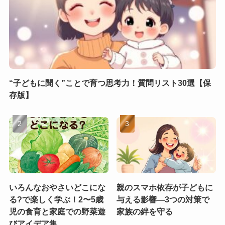
“子どもに聞く”ことで育つ思考力！質問リスト30選【保
存版】
いろんなおやさいどこにな
親のスマホ依存が子どもに
る?で楽しく学ぶ！2〜5歳
与える影響—3つの対策で
児の食育と家庭での野菜遊
家族の絆を守る
びアイデア集