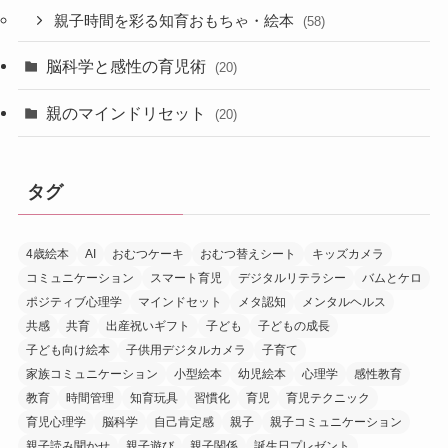
親子時間を彩る知育おもちゃ・絵本
(58)
脳科学と感性の育児術
(20)
親のマインドリセット
(20)
タグ
4歳絵本
AI
おむつケーキ
おむつ替えシート
キッズカメラ
コミュニケーション
スマート育児
デジタルリテラシー
バムとケロ
ポジティブ心理学
マインドセット
メタ認知
メンタルヘルス
共感
共育
出産祝いギフト
子ども
子どもの成長
子ども向け絵本
子供用デジタルカメラ
子育て
家族コミュニケーション
小型絵本
幼児絵本
心理学
感性教育
教育
時間管理
知育玩具
習慣化
育児
育児テクニック
育児心理学
脳科学
自己肯定感
親子
親子コミュニケーション
親子読み聞かせ
親子遊び
親子関係
誕生日プレゼント