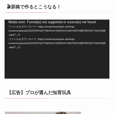
🎬原稿で作るとこうなる！
動
Media error: Format(s) not supported or source(s) not found
ファイルをダウンロード: https://smart-kosodate.work/wp-
画
content/uploads/2025/05/%E7%84%A1%E9%A1%8C%E5%8B%95%E7%94%BB
プ
.mp4?_=1
ファイルをダウンロード: https://smart-kosodate.work/wp-
レ
content/uploads/2025/05/%E7%84%A1%E9%A1%8C%E5%8B%95%E7%94%BB
ー
.mp4?_=1
ヤ
ー
【広告】プロが選んだ知育玩具