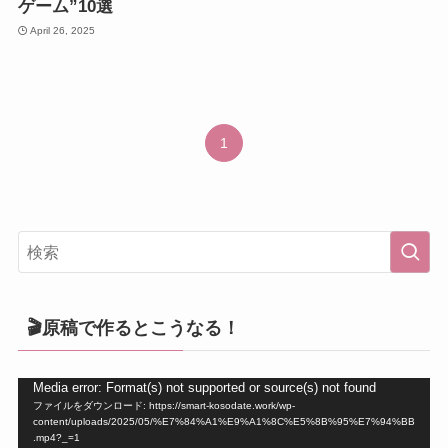
ゲーム”10選
April 26, 2025
1
🎬原稿で作るとこうなる！
動
Media error: Format(s) not supported or source(s) not found
ファイルをダウンロード: https://smart-kosodate.work/wp-
画
content/uploads/2025/05/%E7%84%A1%E9%A1%8C%E5%8B%95%E7%94%BB
プ
.mp4?_=1