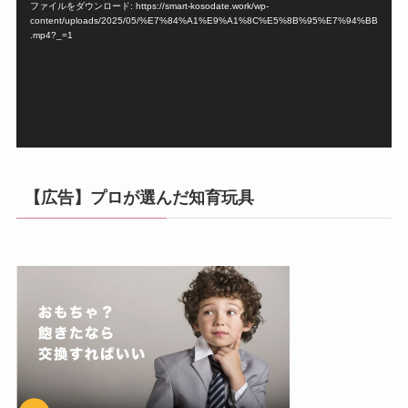
ファイルをダウンロード: https://smart-kosodate.work/wp-
レ
content/uploads/2025/05/%E7%84%A1%E9%A1%8C%E5%8B%95%E7%94%BB
ー
.mp4?_=1
ヤ
ー
【広告】プロが選んだ知育玩具