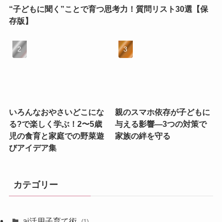
“子どもに聞く”ことで育つ思考力！質問リスト30選【保
存版】
いろんなおやさいどこにな
親のスマホ依存が子どもに
る?で楽しく学ぶ！2〜5歳
与える影響—3つの対策で
児の食育と家庭での野菜遊
家族の絆を守る
びアイデア集
カテゴリー
ai活用子育て術
(1)