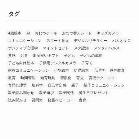
タグ
4歳絵本
AI
おむつケーキ
おむつ替えシート
キッズカメラ
コミュニケーション
スマート育児
デジタルリテラシー
バムとケロ
ポジティブ心理学
マインドセット
メタ認知
メンタルヘルス
共感
共育
出産祝いギフト
子ども
子どもの成長
子ども向け絵本
子供用デジタルカメラ
子育て
家族コミュニケーション
小型絵本
幼児絵本
心理学
感性教育
教育
時間管理
知育玩具
習慣化
育児
育児テクニック
育児心理学
脳科学
自己肯定感
親子
親子コミュニケーション
親子読み聞かせ
親子遊び
親子関係
誕生日プレゼント
読み聞かせ
質問力
軽量ベビーカー
食育