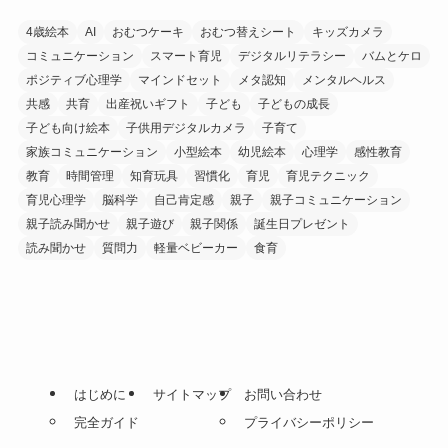
4歳絵本
AI
おむつケーキ
おむつ替えシート
キッズカメラ
コミュニケーション
スマート育児
デジタルリテラシー
バムとケロ
ポジティブ心理学
マインドセット
メタ認知
メンタルヘルス
共感
共育
出産祝いギフト
子ども
子どもの成長
子ども向け絵本
子供用デジタルカメラ
子育て
家族コミュニケーション
小型絵本
幼児絵本
心理学
感性教育
教育
時間管理
知育玩具
習慣化
育児
育児テクニック
育児心理学
脳科学
自己肯定感
親子
親子コミュニケーション
親子読み聞かせ
親子遊び
親子関係
誕生日プレゼント
読み聞かせ
質問力
軽量ベビーカー
食育
はじめに
サイトマップ
お問い合わせ
完全ガイド
プライバシーポリシー