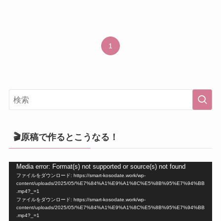
1
🎬原稿で作るとこうなる！
動
Media error: Format(s) not supported or source(s) not found
ファイルをダウンロード: https://smart-kosodate.work/wp-
画
content/uploads/2025/05/%E7%84%A1%E9%A1%8C%E5%8B%95%E7%94%BB
プ
.mp4?_=1
ファイルをダウンロード: https://smart-kosodate.work/wp-
レ
content/uploads/2025/05/%E7%84%A1%E9%A1%8C%E5%8B%95%E7%94%BB
ー
.mp4?_=1