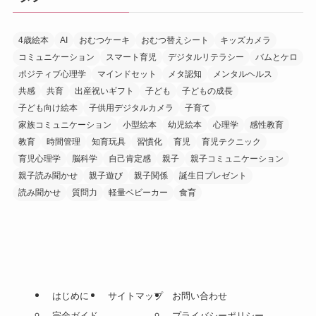
4歳絵本
AI
おむつケーキ
おむつ替えシート
キッズカメラ
コミュニケーション
スマート育児
デジタルリテラシー
バムとケロ
ポジティブ心理学
マインドセット
メタ認知
メンタルヘルス
共感
共育
出産祝いギフト
子ども
子どもの成長
子ども向け絵本
子供用デジタルカメラ
子育て
家族コミュニケーション
小型絵本
幼児絵本
心理学
感性教育
教育
時間管理
知育玩具
習慣化
育児
育児テクニック
育児心理学
脳科学
自己肯定感
親子
親子コミュニケーション
親子読み聞かせ
親子遊び
親子関係
誕生日プレゼント
読み聞かせ
質問力
軽量ベビーカー
食育
はじめに
サイトマップ
お問い合わせ
完全ガイド
プライバシーポリシー