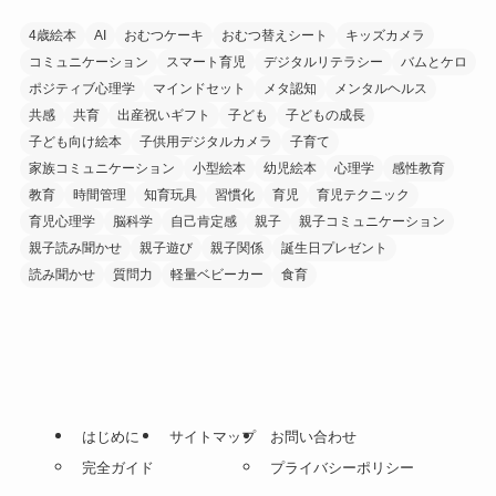
4歳絵本
AI
おむつケーキ
おむつ替えシート
キッズカメラ
コミュニケーション
スマート育児
デジタルリテラシー
バムとケロ
ポジティブ心理学
マインドセット
メタ認知
メンタルヘルス
共感
共育
出産祝いギフト
子ども
子どもの成長
子ども向け絵本
子供用デジタルカメラ
子育て
家族コミュニケーション
小型絵本
幼児絵本
心理学
感性教育
教育
時間管理
知育玩具
習慣化
育児
育児テクニック
育児心理学
脳科学
自己肯定感
親子
親子コミュニケーション
親子読み聞かせ
親子遊び
親子関係
誕生日プレゼント
読み聞かせ
質問力
軽量ベビーカー
食育
はじめに
サイトマップ
お問い合わせ
完全ガイド
プライバシーポリシー