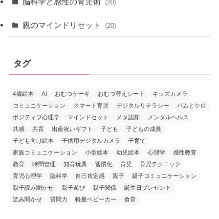
脳科学と感性の育児術
(20)
親のマインドリセット
(20)
タグ
4歳絵本
AI
おむつケーキ
おむつ替えシート
キッズカメラ
コミュニケーション
スマート育児
デジタルリテラシー
バムとケロ
ポジティブ心理学
マインドセット
メタ認知
メンタルヘルス
共感
共育
出産祝いギフト
子ども
子どもの成長
子ども向け絵本
子供用デジタルカメラ
子育て
家族コミュニケーション
小型絵本
幼児絵本
心理学
感性教育
教育
時間管理
知育玩具
習慣化
育児
育児テクニック
育児心理学
脳科学
自己肯定感
親子
親子コミュニケーション
親子読み聞かせ
親子遊び
親子関係
誕生日プレゼント
読み聞かせ
質問力
軽量ベビーカー
食育