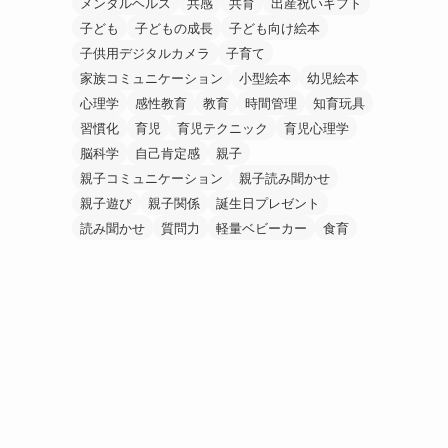
メンタルヘルス
共感
共育
出産祝いギフト
子ども
子どもの成長
子ども向け絵本
子供用デジタルカメラ
子育て
家族コミュニケーション
小型絵本
幼児絵本
心理学
感性教育
教育
時間管理
知育玩具
習慣化
育児
育児テクニック
育児心理学
脳科学
自己肯定感
親子
親子コミュニケーション
親子読み聞かせ
親子遊び
親子関係
誕生日プレゼント
読み聞かせ
質問力
軽量ベビーカー
食育