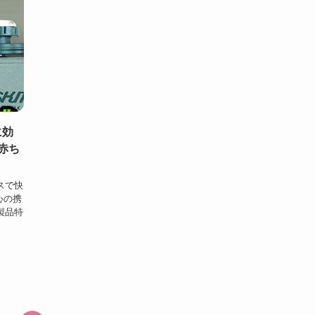
に効
赤ち
クスで快
心の携
？製品特