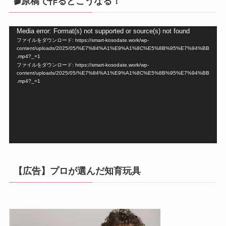
🎬原稿で作るとこうなる！
動
Media error: Format(s) not supported or source(s) not found
ファイルをダウンロード: https://smart-kosodate.work/wp-
画
content/uploads/2025/05/%E7%84%A1%E9%A1%8C%E5%8B%95%E7%94%BB
プ
.mp4?_=1
ファイルをダウンロード: https://smart-kosodate.work/wp-
レ
content/uploads/2025/05/%E7%84%A1%E9%A1%8C%E5%8B%95%E7%94%BB
ー
.mp4?_=1
ヤ
ー
【広告】プロが選んだ知育玩具