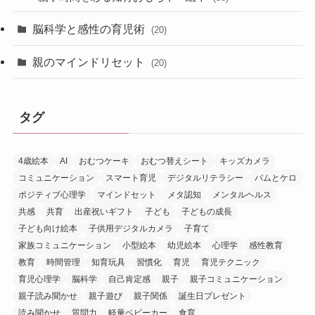
脳科学と感性の育児術
(20)
親のマインドリセット
(20)
タグ
4歳絵本
AI
おむつケーキ
おむつ替えシート
キッズカメラ
コミュニケーション
スマート育児
デジタルリテラシー
バムとケロ
ポジティブ心理学
マインドセット
メタ認知
メンタルヘルス
共感
共育
出産祝いギフト
子ども
子どもの成長
子ども向け絵本
子供用デジタルカメラ
子育て
家族コミュニケーション
小型絵本
幼児絵本
心理学
感性教育
教育
時間管理
知育玩具
習慣化
育児
育児テクニック
育児心理学
脳科学
自己肯定感
親子
親子コミュニケーション
親子読み聞かせ
親子遊び
親子関係
誕生日プレゼント
読み聞かせ
質問力
軽量ベビーカー
食育