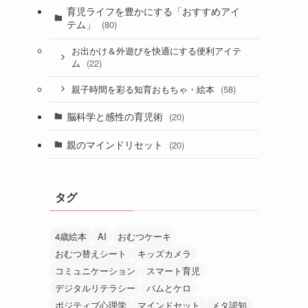
育児ライフを豊かにする「おすすめアイ
テム」
(80)
お出かけ＆外遊びを快適にする便利アイテ
(22)
ム
(58)
親子時間を彩る知育おもちゃ・絵本
脳科学と感性の育児術
(20)
親のマインドリセット
(20)
タグ
4歳絵本
AI
おむつケーキ
おむつ替えシート
キッズカメラ
コミュニケーション
スマート育児
デジタルリテラシー
バムとケロ
ポジティブ心理学
マインドセット
メタ認知