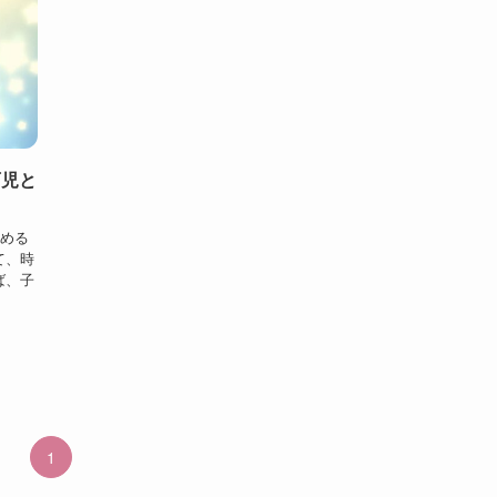
育児と
育める
て、時
ば、子
1