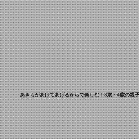
あきらがあけてあげるからで楽しむ！3歳・4歳の親