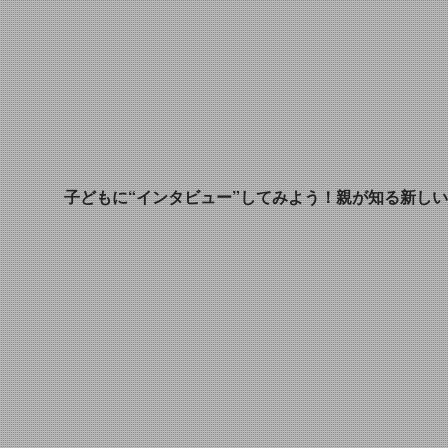
子どもに“インタビュー”してみよう！親が知る新し